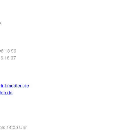
k
 96 18 96
96 18 97
rint-medien.de
ien.de
bis 14:00 Uhr